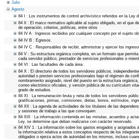
Julio
Agosto
84 I : Los instrumentos de control archivístico referidos en la Ley
84 II : El marco normativo aplicable al sujeto obligado, en el que 
de operación, criterios, políticas, entre otros
84 IV A : Ingresos recibidos por cualquier concepto por el sujeto ob
84 IV B : Egresos.
84 IV C : Responsables de recibir, administrar y ejercer los ingreso
84 V : Su estructura orgánica completa, en un formato que permita 
cada servidor público, prestador de servicios profesionales o miem
84 VI : Las facultades de cada área.
84 X : El directorio de todos los servidores públicos, independient
autoridad o presten servicios profesionales bajo el régimen de conf
nombramiento asignado, nivel del puesto en la estructura orgánica, 
correo electrónico oficiales, y versión pública de su currículum vit
grado de estudios.
84 XI : La remuneración bruta y neta de todos los servidores públi
gratificaciones, primas, comisiones, dietas, bonos, estímulos, in
84 XII : La agenda de actividades de los titulares de las dependen
y sesiones de trabajo a las que convoquen.
84 XIII : La información contenida en las minutas, acuerdos y acta
Ley, se determine que deban realizarse con carácter reservado.
84 XIV 1 : La información sobre los gastos erogados y asignados a
la información relativa a estos conceptos respecto de los integr
obligados o ejerza actos de autoridad en los mismos, incluso cuan