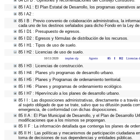
84 LII B : Opiniones y recomendaciones del Consejo Consultivo.
85 I A1 : El Plan Estatal de Desarrollo, los programas operativos 
85 I A2 :
85 I B : Previo convenio de colaboración administrativa, la informa
cada uno de los destinos señalados para dicho Fondo en la Ley de
85 I D1 : Presupuesto de egresos.
85 I D2 : Egresos y fórmulas de distribución de los recursos.
85 I H1 : Tipos de uso de suelo.
85 I H2 : Licencias de uso de suelo.
10/11/2020
implan slp
Agosto
85
I
H2
Licencias 
85 I H3 : Licencias de construcción.
85 I H4 : Planes y/o programas de desarrollo urbano.
85 I H5 : Planes y Programas de ordenamiento territorial.
85 I H6 : Planes y programas de ordenamiento ecológico.
85 I H7 : Hipervínculo a los planes de desarrollo urbano.
85 I I : Las disposiciones administrativas, directamente o a través
al sujeto obligado de que se trate, salvo que su difusión pueda com
emergencia, de conformidad con dichas disposiciones.
85 II A : El Plan Municipal de Desarrollo, y el Plan de Desarrollo 
modificaciones que a los mismos se propongan.
85 II F : La información detallada que contenga los planes de ordena
85 II H : Las políticas y mecanismos de participación ciudadana en
toma de decisiones de sus dependencias y entidades públicas.