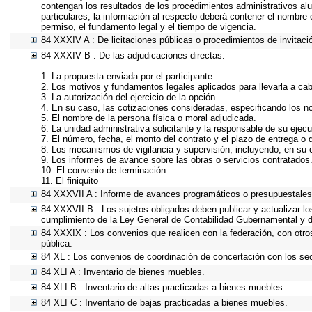
contengan los resultados de los procedimientos administrativos al
particulares, la información al respecto deberá contener el nombre o 
permiso, el fundamento legal y el tiempo de vigencia.
84 XXXIV A : De licitaciones públicas o procedimientos de invitació
84 XXXIV B : De las adjudicaciones directas:
1. La propuesta enviada por el participante.
2. Los motivos y fundamentos legales aplicados para llevarla a ca
3. La autorización del ejercicio de la opción.
4. En su caso, las cotizaciones consideradas, especificando los 
5. El nombre de la persona física o moral adjudicada.
6. La unidad administrativa solicitante y la responsable de su ejecu
7. El número, fecha, el monto del contrato y el plazo de entrega o 
8. Los mecanismos de vigilancia y supervisión, incluyendo, en su 
9. Los informes de avance sobre las obras o servicios contratados
10. El convenio de terminación.
11. El finiquito
84 XXXVII A : Informe de avances programáticos o presupuestales,
84 XXXVII B : Los sujetos obligados deben publicar y actualizar l
cumplimiento de la Ley General de Contabilidad Gubernamental y d
84 XXXIX : Los convenios que realicen con la federación, con otro
pública.
84 XL : Los convenios de coordinación de concertación con los sec
84 XLI A : Inventario de bienes muebles.
84 XLI B : Inventario de altas practicadas a bienes muebles.
84 XLI C : Inventario de bajas practicadas a bienes muebles.