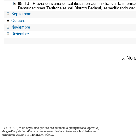
85 II J : Previo convenio de colaboración administrativa, la inform
Demarcaciones Territoriales del Distrito Federal, especificando ca
Septiembre
Octubre
Noviembre
Diciembre
¿ No e
La CEGAIP, es un organismo público con autonomía presupuestaria, operativa,
de gestión y de decisión, a la que se encomienda el fomento y la difusión del
derecho de acceso a la información púbica.