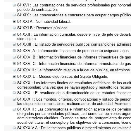
84 XVI : Las contrataciones de servicios profesionales por honorar
periodo de contratación.
84 XIX : Las convocatorias a concursos para ocupar cargos públic
84 XXI A : Normatividad laboral.
84 XXI B : Recursos públicos.
84 XXII : La información curricular, desde el nivel de jefe de depa
sido objeto.
84 XXIII : El listado de servidores públicos con sanciones administ
84 XXVI A : Información financiera de presupuesto asignado anual.
84 XXVI B : Información financiera de informes trimestrales de gas
84 XXVI C : Información financiera de informes trimestrales de gas
84 XXVIII : La información relativa a la deuda pública, en términos 
84 XXIX E : Medios electrónicos del Sujeto Obligado.
84 XXX : Los informes finales de resultados definitivos de las audi
correspondan; una vez que se hayan agotado y resuelto los recurs
84 XXXI : El resultado de la dictaminación de los estados financier
84 XXXII : Los montos, criterios, convocatorias y listado de person
las disposiciones aplicables, realicen actos de autoridad. Asimism
84 XXXIII : Las convocatorias e información acerca de los permisos
otorgadas por las entidades públicas, así como las opiniones argu
administrativos aludidos. Cuando se trate del otorgamiento de conc
social del titular, el concepto y los objetivos de la concesión, lice
84 XXXIV A : De licitaciones públicas o procedimientos de invitació