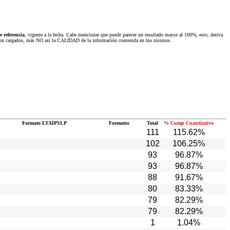
 referencia
, vigente a la fecha. Cabe mencionar que puede parecer un resultado mayor al 100%, esto, deriva
 fueron cargados, más NO así la CALIDAD de la información contenida en los mismos.
Formato LTAIPSLP
Formatos
Total
% Cump Cuantitativo
111
115.62%
102
106.25%
93
96.87%
93
96.87%
88
91.67%
80
83.33%
79
82.29%
79
82.29%
1
1.04%