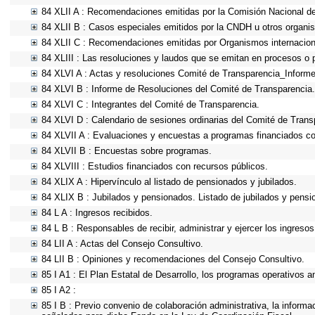
84 XLII A : Recomendaciones emitidas por la Comisión Nacional 
84 XLII B : Casos especiales emitidos por la CNDH u otros organi
84 XLII C : Recomendaciones emitidas por Organismos internacion
84 XLIII : Las resoluciones y laudos que se emitan en procesos o 
84 XLVI A : Actas y resoluciones Comité de Transparencia_Informe
84 XLVI B : Informe de Resoluciones del Comité de Transparencia.
84 XLVI C : Integrantes del Comité de Transparencia.
84 XLVI D : Calendario de sesiones ordinarias del Comité de Trans
84 XLVII A : Evaluaciones y encuestas a programas financiados co
84 XLVII B : Encuestas sobre programas.
84 XLVIII : Estudios financiados con recursos públicos.
84 XLIX A : Hipervínculo al listado de pensionados y jubilados.
84 XLIX B : Jubilados y pensionados. Listado de jubilados y pensi
84 L A : Ingresos recibidos.
84 L B : Responsables de recibir, administrar y ejercer los ingresos
84 LII A : Actas del Consejo Consultivo.
84 LII B : Opiniones y recomendaciones del Consejo Consultivo.
85 I A1 : El Plan Estatal de Desarrollo, los programas operativos 
85 I A2 :
85 I B : Previo convenio de colaboración administrativa, la informa