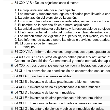
84 XXXIV B : De las adjudicaciones directas:
1. La propuesta enviada por el participante.
2. Los motivos y fundamentos legales aplicados para llevarla a ca
3. La autorización del ejercicio de la opción.
4. En su caso, las cotizaciones consideradas, especificando los 
5. El nombre de la persona física o moral adjudicada.
6. La unidad administrativa solicitante y la responsable de su ejecu
7. El número, fecha, el monto del contrato y el plazo de entrega o 
8. Los mecanismos de vigilancia y supervisión, incluyendo, en su 
9. Los informes de avance sobre las obras o servicios contratados
10. El convenio de terminación.
11. El finiquito
84 XXXVII A : Informe de avances programáticos o presupuestales,
84 XXXVII B : Los sujetos obligados deben publicar y actualizar l
General de Contabilidad Gubernamental y demás normatividad apli
84 XXXIX : Los convenios que realicen con la federación, con otro
84 XL : Los convenios de coordinación de concertación con los sec
84 XLI A : Inventario de bienes muebles.
84 XLI B : Inventario de altas practicadas a bienes muebles.
84 XLI C : Inventario de bajas practicadas a bienes muebles.
84 XLI D : Inventario de bienes inmuebles.
84 XLI E : Inventario de altas practicadas a bienes inmuebles.
84 XLI F : Inventario de bajas practicadas a bienes inmuebles.
84 XLI G : Inventario de bienes muebles e inmuebles donados.