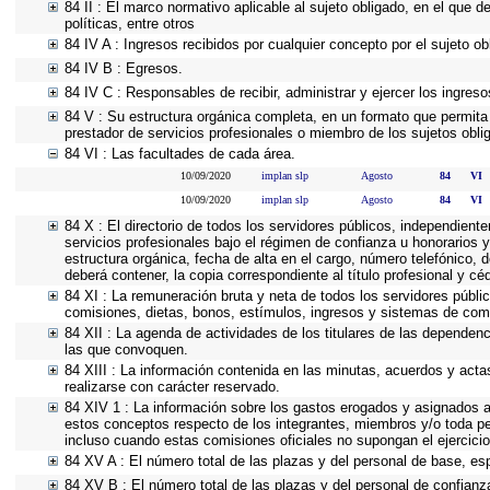
84 II : El marco normativo aplicable al sujeto obligado, en el que d
políticas, entre otros
84 IV A : Ingresos recibidos por cualquier concepto por el sujeto ob
84 IV B : Egresos.
84 IV C : Responsables de recibir, administrar y ejercer los ingreso
84 V : Su estructura orgánica completa, en un formato que permita 
prestador de servicios profesionales o miembro de los sujetos obli
84 VI : Las facultades de cada área.
10/09/2020
implan slp
Agosto
84
VI
10/09/2020
implan slp
Agosto
84
VI
84 X : El directorio de todos los servidores públicos, independient
servicios profesionales bajo el régimen de confianza u honorarios y
estructura orgánica, fecha de alta en el cargo, número telefónico, d
deberá contener, la copia correspondiente al título profesional y cé
84 XI : La remuneración bruta y neta de todos los servidores públi
comisiones, dietas, bonos, estímulos, ingresos y sistemas de com
84 XII : La agenda de actividades de los titulares de las dependen
las que convoquen.
84 XIII : La información contenida en las minutas, acuerdos y acta
realizarse con carácter reservado.
84 XIV 1 : La información sobre los gastos erogados y asignados a 
estos conceptos respecto de los integrantes, miembros y/o toda p
incluso cuando estas comisiones oficiales no supongan el ejercic
84 XV A : El número total de las plazas y del personal de base, esp
84 XV B : El número total de las plazas y del personal de confianza