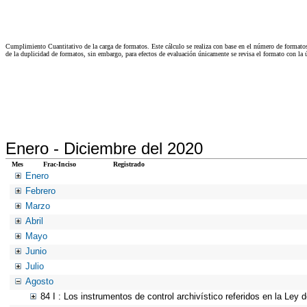
Cumplimiento Cuantitativo de la carga de formatos. Este cálculo se realiza con base en el número de formato
de la duplicidad de formatos, sin embargo, para efectos de evaluación únicamente se revisa el formato con l
Enero -
Diciembre del 2020
Mes
Frac-Inciso
Registrado
Enero
Febrero
Marzo
Abril
Mayo
Junio
Julio
Agosto
84 I : Los instrumentos de control archivístico referidos en la Ley