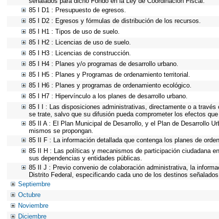
señalados para dicho Fondo en la Ley de Coordinación Fiscal.
85 I D1 : Presupuesto de egresos.
85 I D2 : Egresos y fórmulas de distribución de los recursos.
85 I H1 : Tipos de uso de suelo.
85 I H2 : Licencias de uso de suelo.
85 I H3 : Licencias de construcción.
85 I H4 : Planes y/o programas de desarrollo urbano.
85 I H5 : Planes y Programas de ordenamiento territorial.
85 I H6 : Planes y programas de ordenamiento ecológico.
85 I H7 : Hipervínculo a los planes de desarrollo urbano.
85 I I : Las disposiciones administrativas, directamente o a través
se trate, salvo que su difusión pueda comprometer los efectos que
85 II A : El Plan Municipal de Desarrollo, y el Plan de Desarrollo 
mismos se propongan.
85 II F : La información detallada que contenga los planes de ordena
85 II H : Las políticas y mecanismos de participación ciudadana e
sus dependencias y entidades públicas.
85 II J : Previo convenio de colaboración administrativa, la inform
Distrito Federal, especificando cada uno de los destinos señalados
Septiembre
Octubre
Noviembre
Diciembre