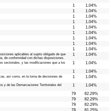
1
1.04%
1
1.04%
1
1.04%
1
1.04%
1
1.04%
1
1.04%
1
1.04%
1
1.04%
1
1.04%
osiciones aplicables al sujeto obligado de que
1
1.04%
cia, de conformidad con dichas disposiciones.
es sectoriales, y las modificaciones que a los
1
1.04%
1
1.04%
icas, así como, en la toma de decisiones de
1
1.04%
ios y de las Demarcaciones Territoriales del
1
1.04%
79
82.29%
79
82.29%
79
82.29%
78
81.25%