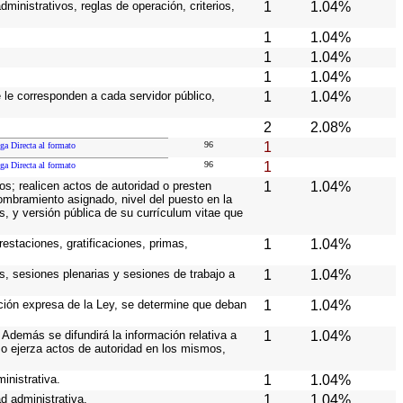
ministrativos, reglas de operación, criterios,
1
1.04%
1
1.04%
1
1.04%
1
1.04%
e le corresponden a cada servidor público,
1
1.04%
2
2.08%
96
1
ga Directa al formato
96
1
ga Directa al formato
os; realicen actos de autoridad o presten
1
1.04%
nombramiento asignado, nivel del puesto en la
es, y versión pública de su currículum vitae que
estaciones, gratificaciones, primas,
1
1.04%
s, sesiones plenarias y sesiones de trabajo a
1
1.04%
ición expresa de la Ley, se determine que deban
1
1.04%
Además se difundirá la información relativa a
1
1.04%
o ejerza actos de autoridad en los mismos,
inistrativa.
1
1.04%
d administrativa.
1
1.04%