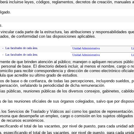
eberá incluirse leyes, códigos, reglamentos, decretos de creación, manuales ad
ligado.
s.
vincular cada parte de la estructura, las atribuciones y responsabilidades qu
gados, de conformidad con las disposiciones aplicables.
-
Las facultades de cada área.
Unidad Administrativa
Li
-
Las facultades de cada área.
Unidad Administrativa
Li
emente de que brinden atención al público; manejen o apliquen recursos públic
 personal de base. El directorio deberá incluir, al menos el nombre, cargo o 
omicilio para recibir correspondencia y dirección de correo electrónico oficial
dula que acredite su ultimo grado de estudios.
cos de base o de confianza, de todas las percepciones, incluyendo sueldos, pr
pensación, señalando la periodicidad de dicha remuneración.
cias públicas, reuniones públicas de los diversos consejos, gabinetes, cabildo
s de las reuniones oficiales de sus órganos colegiados, salvo que por dispos
los Servicios de Traslado y Viáticos así como los gastos de representación. 
ersona que desempeñe un empleo, cargo o comisión en los sujetos obligados 
io de recursos económicos.
ecificando el total de las vacantes, por nivel de puesto, para cada unidad adm
, especificando el total de las vacantes, por nivel de puesto, para cada unida