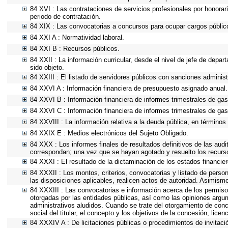
84 XVI : Las contrataciones de servicios profesionales por honorar
periodo de contratación.
84 XIX : Las convocatorias a concursos para ocupar cargos públic
84 XXI A : Normatividad laboral.
84 XXI B : Recursos públicos.
84 XXII : La información curricular, desde el nivel de jefe de depa
sido objeto.
84 XXIII : El listado de servidores públicos con sanciones administ
84 XXVI A : Información financiera de presupuesto asignado anual.
84 XXVI B : Información financiera de informes trimestrales de gas
84 XXVI C : Información financiera de informes trimestrales de gas
84 XXVIII : La información relativa a la deuda pública, en términos 
84 XXIX E : Medios electrónicos del Sujeto Obligado.
84 XXX : Los informes finales de resultados definitivos de las audi
correspondan; una vez que se hayan agotado y resuelto los recurs
84 XXXI : El resultado de la dictaminación de los estados financier
84 XXXII : Los montos, criterios, convocatorias y listado de person
las disposiciones aplicables, realicen actos de autoridad. Asimism
84 XXXIII : Las convocatorias e información acerca de los permisos
otorgadas por las entidades públicas, así como las opiniones argu
administrativos aludidos. Cuando se trate del otorgamiento de conc
social del titular, el concepto y los objetivos de la concesión, lice
84 XXXIV A : De licitaciones públicas o procedimientos de invitació