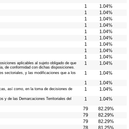
1
1.04%
1
1.04%
1
1.04%
1
1.04%
1
1.04%
1
1.04%
1
1.04%
1
1.04%
1
1.04%
osiciones aplicables al sujeto obligado de que
1
1.04%
cia, de conformidad con dichas disposiciones.
es sectoriales, y las modificaciones que a los
1
1.04%
1
1.04%
icas, así como, en la toma de decisiones de
1
1.04%
ios y de las Demarcaciones Territoriales del
1
1.04%
79
82.29%
79
82.29%
79
82.29%
78
81.25%