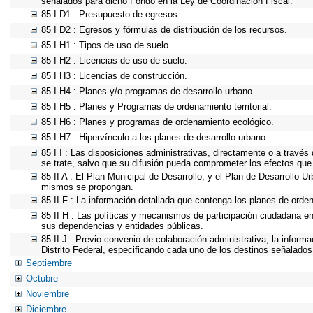
señalados para dicho Fondo en la Ley de Coordinación Fiscal.
85 I D1 : Presupuesto de egresos.
85 I D2 : Egresos y fórmulas de distribución de los recursos.
85 I H1 : Tipos de uso de suelo.
85 I H2 : Licencias de uso de suelo.
85 I H3 : Licencias de construcción.
85 I H4 : Planes y/o programas de desarrollo urbano.
85 I H5 : Planes y Programas de ordenamiento territorial.
85 I H6 : Planes y programas de ordenamiento ecológico.
85 I H7 : Hipervínculo a los planes de desarrollo urbano.
85 I I : Las disposiciones administrativas, directamente o a través
se trate, salvo que su difusión pueda comprometer los efectos que
85 II A : El Plan Municipal de Desarrollo, y el Plan de Desarrollo 
mismos se propongan.
85 II F : La información detallada que contenga los planes de ordena
85 II H : Las políticas y mecanismos de participación ciudadana e
sus dependencias y entidades públicas.
85 II J : Previo convenio de colaboración administrativa, la inform
Distrito Federal, especificando cada uno de los destinos señalados
Septiembre
Octubre
Noviembre
Diciembre