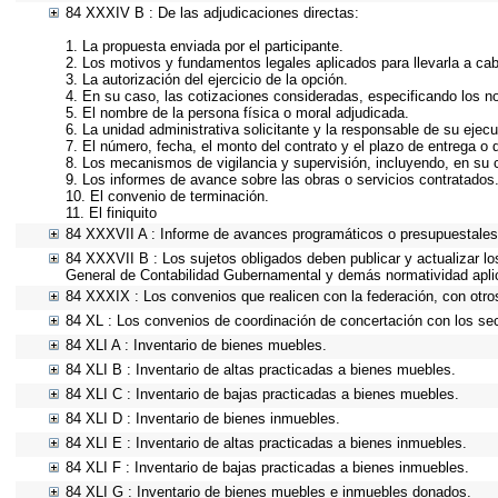
84 XXXIV B : De las adjudicaciones directas:
1. La propuesta enviada por el participante.
2. Los motivos y fundamentos legales aplicados para llevarla a ca
3. La autorización del ejercicio de la opción.
4. En su caso, las cotizaciones consideradas, especificando los 
5. El nombre de la persona física o moral adjudicada.
6. La unidad administrativa solicitante y la responsable de su ejecu
7. El número, fecha, el monto del contrato y el plazo de entrega o 
8. Los mecanismos de vigilancia y supervisión, incluyendo, en su 
9. Los informes de avance sobre las obras o servicios contratados
10. El convenio de terminación.
11. El finiquito
84 XXXVII A : Informe de avances programáticos o presupuestales,
84 XXXVII B : Los sujetos obligados deben publicar y actualizar l
General de Contabilidad Gubernamental y demás normatividad apli
84 XXXIX : Los convenios que realicen con la federación, con otro
84 XL : Los convenios de coordinación de concertación con los sec
84 XLI A : Inventario de bienes muebles.
84 XLI B : Inventario de altas practicadas a bienes muebles.
84 XLI C : Inventario de bajas practicadas a bienes muebles.
84 XLI D : Inventario de bienes inmuebles.
84 XLI E : Inventario de altas practicadas a bienes inmuebles.
84 XLI F : Inventario de bajas practicadas a bienes inmuebles.
84 XLI G : Inventario de bienes muebles e inmuebles donados.