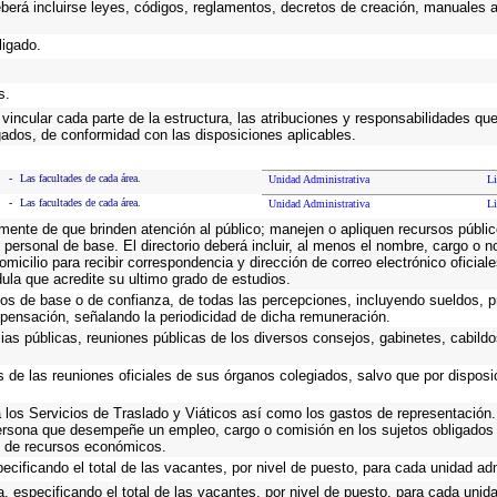
eberá incluirse leyes, códigos, reglamentos, decretos de creación, manuales ad
ligado.
s.
vincular cada parte de la estructura, las atribuciones y responsabilidades qu
gados, de conformidad con las disposiciones aplicables.
-
Las facultades de cada área.
Unidad Administrativa
Li
-
Las facultades de cada área.
Unidad Administrativa
Li
emente de que brinden atención al público; manejen o apliquen recursos públic
 personal de base. El directorio deberá incluir, al menos el nombre, cargo o 
omicilio para recibir correspondencia y dirección de correo electrónico oficial
dula que acredite su ultimo grado de estudios.
cos de base o de confianza, de todas las percepciones, incluyendo sueldos, pr
pensación, señalando la periodicidad de dicha remuneración.
cias públicas, reuniones públicas de los diversos consejos, gabinetes, cabildo
s de las reuniones oficiales de sus órganos colegiados, salvo que por dispos
los Servicios de Traslado y Viáticos así como los gastos de representación. 
ersona que desempeñe un empleo, cargo o comisión en los sujetos obligados 
io de recursos económicos.
ecificando el total de las vacantes, por nivel de puesto, para cada unidad adm
, especificando el total de las vacantes, por nivel de puesto, para cada unida