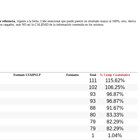
 referencia
, vigente a la fecha. Cabe mencionar que puede parecer un resultado mayor al 100%, esto, deriva
 fueron cargados, más NO así la CALIDAD de la información contenida en los mismos.
Formato LTAIPSLP
Formatos
Total
% Cump Cuantitativo
111
115.62%
102
106.25%
93
96.87%
93
96.87%
88
91.67%
80
83.33%
79
82.29%
79
82.29%
1
1.04%