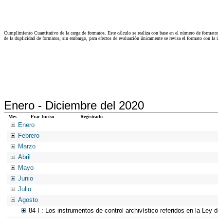
Cumplimiento Cuantitativo de la carga de formatos. Este cálculo se realiza con base en el número de formato
de la duplicidad de formatos, sin embargo, para efectos de evaluación únicamente se revisa el formato con l
Enero -
Diciembre del 2020
Mes
Frac-Inciso
Registrado
Enero
Febrero
Marzo
Abril
Mayo
Junio
Julio
Agosto
84 I : Los instrumentos de control archivístico referidos en la Ley