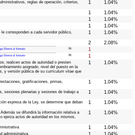
ministrativos, reglas de operación, criterios,
1
1.04%
1
1.04%
1
1.04%
1
1.04%
e le corresponden a cada servidor público,
1
1.04%
2
2.08%
96
1
ga Directa al formato
96
1
ga Directa al formato
os; realicen actos de autoridad o presten
1
1.04%
nombramiento asignado, nivel del puesto en la
es, y versión pública de su currículum vitae que
estaciones, gratificaciones, primas,
1
1.04%
s, sesiones plenarias y sesiones de trabajo a
1
1.04%
ición expresa de la Ley, se determine que deban
1
1.04%
Además se difundirá la información relativa a
1
1.04%
o ejerza actos de autoridad en los mismos,
inistrativa.
1
1.04%
d administrativa.
1
1.04%