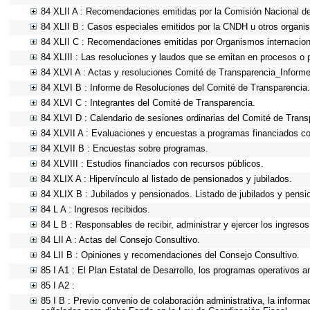
84 XLII A : Recomendaciones emitidas por la Comisión Nacional 
84 XLII B : Casos especiales emitidos por la CNDH u otros organi
84 XLII C : Recomendaciones emitidas por Organismos internacion
84 XLIII : Las resoluciones y laudos que se emitan en procesos o 
84 XLVI A : Actas y resoluciones Comité de Transparencia_Informe
84 XLVI B : Informe de Resoluciones del Comité de Transparencia.
84 XLVI C : Integrantes del Comité de Transparencia.
84 XLVI D : Calendario de sesiones ordinarias del Comité de Trans
84 XLVII A : Evaluaciones y encuestas a programas financiados co
84 XLVII B : Encuestas sobre programas.
84 XLVIII : Estudios financiados con recursos públicos.
84 XLIX A : Hipervínculo al listado de pensionados y jubilados.
84 XLIX B : Jubilados y pensionados. Listado de jubilados y pensi
84 L A : Ingresos recibidos.
84 L B : Responsables de recibir, administrar y ejercer los ingresos
84 LII A : Actas del Consejo Consultivo.
84 LII B : Opiniones y recomendaciones del Consejo Consultivo.
85 I A1 : El Plan Estatal de Desarrollo, los programas operativos 
85 I A2 :
85 I B : Previo convenio de colaboración administrativa, la informa