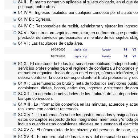
84 II : El marco normativo aplicable al sujeto obligado, en el que d
políticas, entre otros
84 IV A : Ingresos recibidos por cualquier concepto por el sujeto ob
84 IV B : Egresos.
84 IV C : Responsables de recibir, administrar y ejercer los ingreso
84 V : Su estructura orgánica completa, en un formato que permita 
prestador de servicios profesionales o miembro de los sujetos obli
84 VI : Las facultades de cada área.
10/09/2020
implan slp
Agosto
84
VI
10/09/2020
implan slp
Agosto
84
VI
84 X : El directorio de todos los servidores públicos, independient
servicios profesionales bajo el régimen de confianza u honorarios y
estructura orgánica, fecha de alta en el cargo, número telefónico, d
deberá contener, la copia correspondiente al título profesional y cé
84 XI : La remuneración bruta y neta de todos los servidores públi
comisiones, dietas, bonos, estímulos, ingresos y sistemas de com
84 XII : La agenda de actividades de los titulares de las dependen
las que convoquen.
84 XIII : La información contenida en las minutas, acuerdos y acta
realizarse con carácter reservado.
84 XIV 1 : La información sobre los gastos erogados y asignados a 
estos conceptos respecto de los integrantes, miembros y/o toda p
incluso cuando estas comisiones oficiales no supongan el ejercic
84 XV A : El número total de las plazas y del personal de base, esp
84 XV B : El número total de las plazas y del personal de confianza