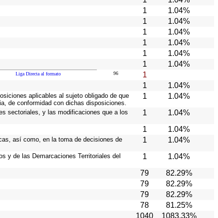
1
1.04%
1
1.04%
1
1.04%
1
1.04%
1
1.04%
1
1.04%
96
1
Liga Directa al formato
1
1.04%
osiciones aplicables al sujeto obligado de que
1
1.04%
cia, de conformidad con dichas disposiciones.
es sectoriales, y las modificaciones que a los
1
1.04%
1
1.04%
icas, así como, en la toma de decisiones de
1
1.04%
ios y de las Demarcaciones Territoriales del
1
1.04%
79
82.29%
79
82.29%
79
82.29%
78
81.25%
1040
1083.33%