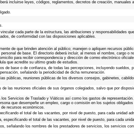
eberá incluirse leyes, códigos, reglamentos, decretos de creación, manuales ad
ligado.
s.
vincular cada parte de la estructura, las atribuciones y responsabilidades qu
gados, de conformidad con las disposiciones aplicables.
emente de que brinden atención al público; manejen o apliquen recursos públic
 personal de base. El directorio deberá incluir, al menos el nombre, cargo o 
omicilio para recibir correspondencia y dirección de correo electrónico oficial
dula que acredite su ultimo grado de estudios.
cos de base o de confianza, de todas las percepciones, incluyendo sueldos, pr
pensación, señalando la periodicidad de dicha remuneración.
cias públicas, reuniones públicas de los diversos consejos, gabinetes, cabildo
s de las reuniones oficiales de sus órganos colegiados, salvo que por dispos
los Servicios de Traslado y Viáticos así como los gastos de representación. 
ersona que desempeñe un empleo, cargo o comisión en los sujetos obligados 
io de recursos económicos.
ecificando el total de las vacantes, por nivel de puesto, para cada unidad adm
, especificando el total de las vacantes, por nivel de puesto, para cada unida
ios, señalando los nombres de los prestadores de servicios, los servicios cont