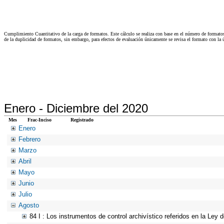
Cumplimiento Cuantitativo de la carga de formatos. Este cálculo se realiza con base en el número de formato
de la duplicidad de formatos, sin embargo, para efectos de evaluación únicamente se revisa el formato con l
Enero -
Diciembre del 2020
Mes
Frac-Inciso
Registrado
Enero
Febrero
Marzo
Abril
Mayo
Junio
Julio
Agosto
84 I : Los instrumentos de control archivístico referidos en la Ley