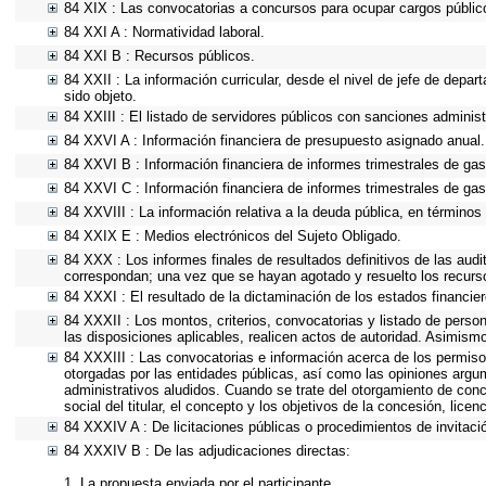
84 XIX : Las convocatorias a concursos para ocupar cargos públic
84 XXI A : Normatividad laboral.
84 XXI B : Recursos públicos.
84 XXII : La información curricular, desde el nivel de jefe de depa
sido objeto.
84 XXIII : El listado de servidores públicos con sanciones administ
84 XXVI A : Información financiera de presupuesto asignado anual.
84 XXVI B : Información financiera de informes trimestrales de gas
84 XXVI C : Información financiera de informes trimestrales de gas
84 XXVIII : La información relativa a la deuda pública, en términos 
84 XXIX E : Medios electrónicos del Sujeto Obligado.
84 XXX : Los informes finales de resultados definitivos de las audi
correspondan; una vez que se hayan agotado y resuelto los recurs
84 XXXI : El resultado de la dictaminación de los estados financier
84 XXXII : Los montos, criterios, convocatorias y listado de person
las disposiciones aplicables, realicen actos de autoridad. Asimism
84 XXXIII : Las convocatorias e información acerca de los permisos
otorgadas por las entidades públicas, así como las opiniones argu
administrativos aludidos. Cuando se trate del otorgamiento de conc
social del titular, el concepto y los objetivos de la concesión, lice
84 XXXIV A : De licitaciones públicas o procedimientos de invitació
84 XXXIV B : De las adjudicaciones directas:
1. La propuesta enviada por el participante.