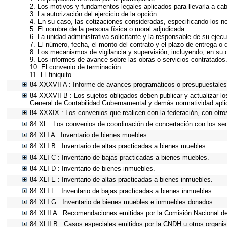
2. Los motivos y fundamentos legales aplicados para llevarla a ca
3. La autorización del ejercicio de la opción.
4. En su caso, las cotizaciones consideradas, especificando los 
5. El nombre de la persona física o moral adjudicada.
6. La unidad administrativa solicitante y la responsable de su ejecu
7. El número, fecha, el monto del contrato y el plazo de entrega o 
8. Los mecanismos de vigilancia y supervisión, incluyendo, en su 
9. Los informes de avance sobre las obras o servicios contratados
10. El convenio de terminación.
11. El finiquito
84 XXXVII A : Informe de avances programáticos o presupuestales,
84 XXXVII B : Los sujetos obligados deben publicar y actualizar l
General de Contabilidad Gubernamental y demás normatividad apli
84 XXXIX : Los convenios que realicen con la federación, con otro
84 XL : Los convenios de coordinación de concertación con los sec
84 XLI A : Inventario de bienes muebles.
84 XLI B : Inventario de altas practicadas a bienes muebles.
84 XLI C : Inventario de bajas practicadas a bienes muebles.
84 XLI D : Inventario de bienes inmuebles.
84 XLI E : Inventario de altas practicadas a bienes inmuebles.
84 XLI F : Inventario de bajas practicadas a bienes inmuebles.
84 XLI G : Inventario de bienes muebles e inmuebles donados.
84 XLII A : Recomendaciones emitidas por la Comisión Nacional 
84 XLII B : Casos especiales emitidos por la CNDH u otros organi