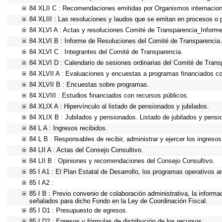
84 XLII C : Recomendaciones emitidas por Organismos internacion
84 XLIII : Las resoluciones y laudos que se emitan en procesos o 
84 XLVI A : Actas y resoluciones Comité de Transparencia_Informe
84 XLVI B : Informe de Resoluciones del Comité de Transparencia.
84 XLVI C : Integrantes del Comité de Transparencia.
84 XLVI D : Calendario de sesiones ordinarias del Comité de Trans
84 XLVII A : Evaluaciones y encuestas a programas financiados co
84 XLVII B : Encuestas sobre programas.
84 XLVIII : Estudios financiados con recursos públicos.
84 XLIX A : Hipervínculo al listado de pensionados y jubilados.
84 XLIX B : Jubilados y pensionados. Listado de jubilados y pensi
84 L A : Ingresos recibidos.
84 L B : Responsables de recibir, administrar y ejercer los ingresos
84 LII A : Actas del Consejo Consultivo.
84 LII B : Opiniones y recomendaciones del Consejo Consultivo.
85 I A1 : El Plan Estatal de Desarrollo, los programas operativos 
85 I A2 :
85 I B : Previo convenio de colaboración administrativa, la informa
señalados para dicho Fondo en la Ley de Coordinación Fiscal.
85 I D1 : Presupuesto de egresos.
85 I D2 : Egresos y fórmulas de distribución de los recursos.