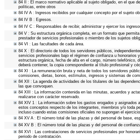
84 II : El marco normativo aplicable al sujeto obligado, en el que d
políticas, entre otros
84 IV A : Ingresos recibidos por cualquier concepto por el sujeto ob
84 IV B : Egresos.
84 IV C : Responsables de recibir, administrar y ejercer los ingreso
84 V : Su estructura orgánica completa, en un formato que permita 
prestador de servicios profesionales o miembro de los sujetos obli
84 VI : Las facultades de cada área.
84 X : El directorio de todos los servidores públicos, independient
servicios profesionales bajo el régimen de confianza u honorarios y
estructura orgánica, fecha de alta en el cargo, número telefónico, d
deberá contener, la copia correspondiente al título profesional y cé
84 XI : La remuneración bruta y neta de todos los servidores públi
comisiones, dietas, bonos, estímulos, ingresos y sistemas de com
84 XII : La agenda de actividades de los titulares de las dependen
las que convoquen.
84 XIII : La información contenida en las minutas, acuerdos y acta
realizarse con carácter reservado.
84 XIV 1 : La información sobre los gastos erogados y asignados a 
estos conceptos respecto de los integrantes, miembros y/o toda p
incluso cuando estas comisiones oficiales no supongan el ejercic
84 XV A : El número total de las plazas y del personal de base, esp
84 XV B : El número total de las plazas y del personal de confianza
84 XVI : Las contrataciones de servicios profesionales por honorar
periodo de contratación.