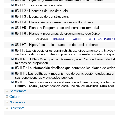
85 I H1 : Tipos de uso de suelo.
85 I H2 : Licencias de uso de suelo.
85 I H3 : Licencias de construcción.
85 I H4 : Planes y/o programas de desarrollo urbano.
85 I H5 : Planes y Programas de ordenamiento territorial.
85 I H6 : Planes y programas de ordenamiento ecológico.
10/11/2020
implan slp
Agosto
85
I
H6
Planes y 
85 I H7 : Hipervínculo a los planes de desarrollo urbano.
85 I I : Las disposiciones administrativas, directamente o a través
se trate, salvo que su difusión pueda comprometer los efectos que
85 II A : El Plan Municipal de Desarrollo, y el Plan de Desarrollo 
mismos se propongan.
85 II F : La información detallada que contenga los planes de ordena
85 II H : Las políticas y mecanismos de participación ciudadana e
sus dependencias y entidades públicas.
85 II J : Previo convenio de colaboración administrativa, la inform
Distrito Federal, especificando cada uno de los destinos señalados
Septiembre
Octubre
Noviembre
Diciembre