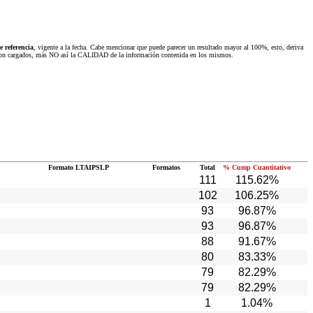
 referencia
, vigente a la fecha. Cabe mencionar que puede parecer un resultado mayor al 100%, esto, deriva
 fueron cargados, más NO así la CALIDAD de la información contenida en los mismos.
Formato LTAIPSLP
Formatos
Total
% Cump Cuantitativo
111
115.62%
102
106.25%
93
96.87%
93
96.87%
88
91.67%
80
83.33%
79
82.29%
79
82.29%
1
1.04%