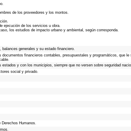
bo.
nombres de los proveedores y los montos.
ción.
de ejecución de los servicios u obra.
caso, los estudios de impacto urbano y ambiental, según corresponda.
.
 balances generales y su estado financiero.
os documentos financieros contables, presupuestales y programáticos, que le
cable.
s estados y con los municipios, siempre que no versen sobre seguridad nacio
tores social y privado.
de Derechos Humanos.
smos.