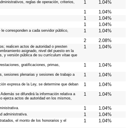
ministrativos, reglas de operación, criterios,
1
1.04%
1
1.04%
1
1.04%
1
1.04%
e le corresponden a cada servidor público,
1
1.04%
2
2.08%
os; realicen actos de autoridad o presten
1
1.04%
nombramiento asignado, nivel del puesto en la
es, y versión pública de su currículum vitae que
estaciones, gratificaciones, primas,
1
1.04%
s, sesiones plenarias y sesiones de trabajo a
1
1.04%
ición expresa de la Ley, se determine que deban
1
1.04%
Además se difundirá la información relativa a
1
1.04%
o ejerza actos de autoridad en los mismos,
inistrativa.
1
1.04%
d administrativa.
1
1.04%
ratados, el monto de los honorarios y el
1
1.04%