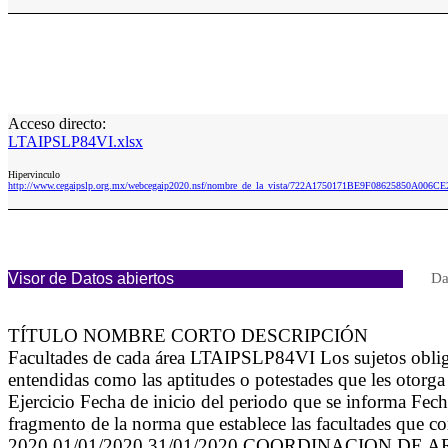
Acceso directo:
LTAIPSLP84VI.xlsx
Hipervinculo
http://www.cegaipslp.org.mx/webcegaip2020.nsf/nombre_de_la_vista/722A1750171BE9F08625850A006CE
Visor de Datos abiertos
Da
TÍTULO NOMBRE CORTO DESCRIPCIÓN
Facultades de cada área LTAIPSLP84VI Los sujetos obligado
entendidas como las aptitudes o potestades que les otorga 
Ejercicio Fecha de inicio del periodo que se informa Fe
fragmento de la norma que establece las facultades que co
2020 01/01/2020 31/01/2020 COORDINACION DE