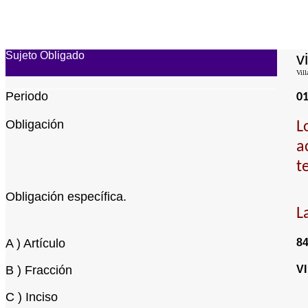
Sujeto Obligado
v
Vill
Periodo
01
Obligación
L
a
t
Obligación específica.
L
A ) Artículo
8
B ) Fracción
VI
C ) Inciso