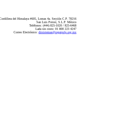
Cordillera del Himalaya #605, Lomas 4a. Sección C.P. 78216
San Luis Potosí, S.L.P. México
Teléfonos: (444) 825-1020 / 825-6468
Lada sin costo: 01 800 223 4247
Correo Electrónico:
dirsistemas@cegaipslp.org.mx