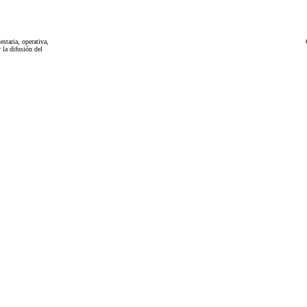
taria, operativa,
 la difusión del