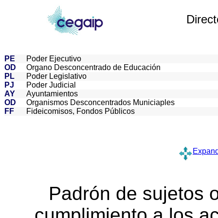
Direct
PE
Poder Ejecutivo
OD
Organo Desconcentrado de Educación
PL
Poder Legislativo
PJ
Poder Judicial
AY
Ayuntamientos
OD
Organismos Desconcentrados Municiaples
FF
Fideicomisos, Fondos Públicos
Expand
Padrón de sujetos 
cumplimiento a los 